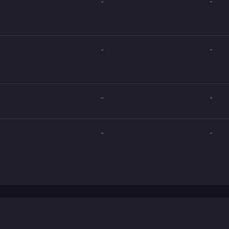
-
-
-
-
-
-
-
-