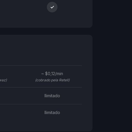
~ $0,12/min
waz)
(cobrado pela Retell)
Ilimitado
Ilimitado