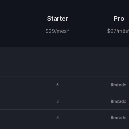
Starter
Pro
$29/mês*
$97/mês
5
Ilimitado
3
Ilimitado
3
Ilimitado