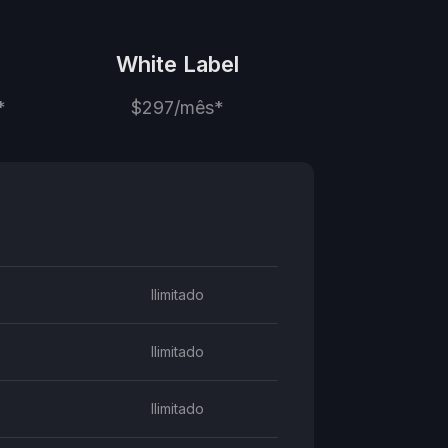
White Label
*
$297/mês*
Ilimitado
Ilimitado
Ilimitado